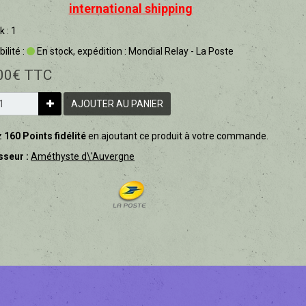
international shipping
k : 1
ilité :
En stock, expédition : Mondial Relay - La Poste
00€ TTC
AJOUTER AU PANIER
z
160 Points fidélité
en ajoutant ce produit à votre commande.
sseur :
Améthyste d\'Auvergne