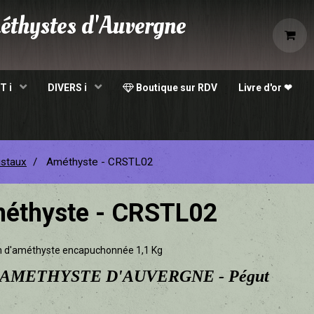
éthystes d'Auvergne
e
T ℹ
DIVERS ℹ
Boutique sur RDV
Livre d'or ❤
istaux
Améthyste - CRSTL02
éthyste - CRSTL02
 d'améthyste encapuchonnée 1,1 Kg
AMETHYSTE D'AUVERGNE - Pégut