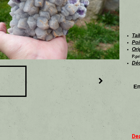
Tail
Poi
Ori
P.pr
Déc
En
Dea