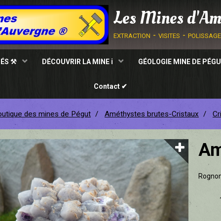
Les Mines d'Am
extraction - visites - polissag
TÉS ⚒
DÉCOUVRIR LA MINE ℹ
GÉOLOGIE MINE DE PÉGU
Contact ✔
utique des mines de Pégut
Améthystes brutes-Cristaux
Cr
Am
Rognon