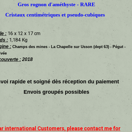
Gros rognon d'améthyste - RARE
Cristaux centimétriques et pseudo-cubiques
16 x 12 x 17 cm
le :
1,184 Kg
ds :
gine :
Champs des mines -
La Chapelle sur Usson (dept 63) - Pégut -
ivée
ouverte :
2018
voi rapide et soigné dès réception du paiement
Envois groupés possibles
r international Customers, please contact me for