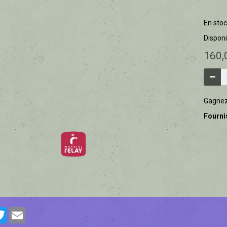
En stoc
Disponib
160,
Gagne
Fourni
cebook
Twitter
Email