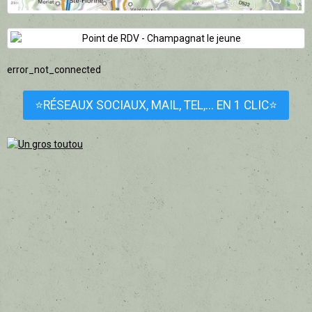
error_not_connected
⭐RÉSEAUX SOCIAUX, MAIL, TEL,... EN 1 CLIC⭐