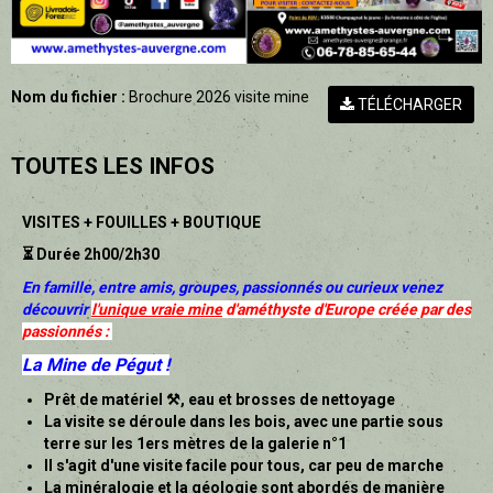
Nom du fichier :
Brochure 2026 visite mine
TÉLÉCHARGER
TOUTES LES INFOS
VISITES + FOUILLES + BOUTIQUE
⏳ Durée 2h00/2h30
En famille, entre amis, groupes, passionnés ou curieux venez
découvrir
l'unique vraie mine
d'améthyste d'Europe créée par des
passionnés :
La Mine de Pégut !
Prêt de matériel ⚒, eau et brosses de nettoyage
La visite se déroule dans les bois, avec une partie sous
terre sur les 1ers mètres de la galerie n°1
Il s'agit d'une visite facile pour tous, car peu de marche
La minéralogie et la géologie sont abordés de manière