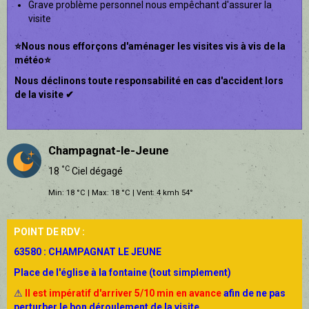
Grave problème personnel nous empêchant d'assurer la
visite
⭐Nous nous efforçons d'aménager les visites vis à vis de la
météo⭐
Nous déclinons toute responsabilité en cas d'accident lors
de la visite ✔
Champagnat-le-Jeune
°C
18
Ciel dégagé
Min: 18 °C | Max: 18 °C | Vent: 4 kmh 54°
POINT DE RDV :
63580 : CHAMPAGNAT LE JEUNE
Place de l'église à la fontaine (tout simplement)
⚠
Il est impératif d'arriver 5/10 min en avance
afin de ne pas
perturber le bon déroulement de la visite