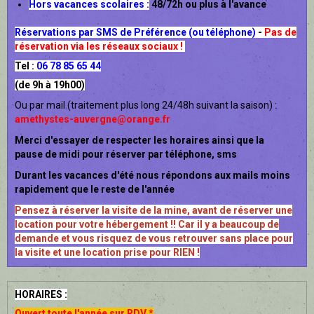
Hors vacances scolaires :
48/72h ou plus à l'avance
Réservations par SMS de Préférence (ou téléphone)
-
Pas de
réservation via les réseaux sociaux !
Tel :
06 78 85 65 44
(de 9h à 19h00)
Ou par mail (traitement plus long 24/48h suivant la saison) :
amethystes-auvergne@orange.fr
Merci d'essayer de respecter les horaires ainsi que la
pause de midi pour réserver par téléphone, sms
Durant les vacances d'été nous répondons aux mails moins
rapidement que le reste de l'année
Pensez à réserver la visite de la mine, avant de réserver une
location pour votre hébergement !! Car il y a beaucoup de
demande et vous risquez de vous retrouver sans place pour
la visite et une location prise pour RIEN !
HORAIRES :
Ouvert toute l'année sur RDV *