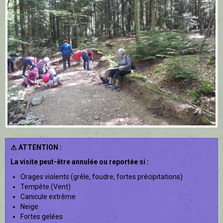
⚠ ATTENTION :
La visite peut-être annulée ou reportée si :
Orages violents (grêle, foudre, fortes précipitations)
Tempête (Vent)
Canicule extrême
Neige
Fortes gelées