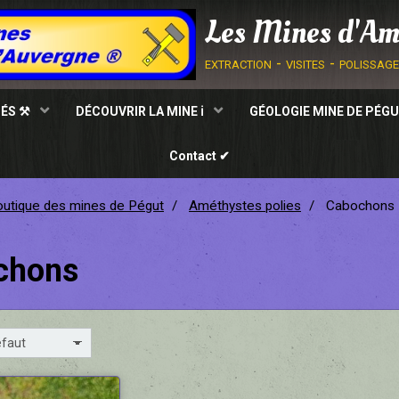
Les Mines d'Am
extraction - visites - polissag
TÉS ⚒
DÉCOUVRIR LA MINE ℹ
GÉOLOGIE MINE DE PÉGU
Contact ✔
utique des mines de Pégut
Améthystes polies
Cabochons
chons