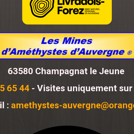
63580 Champagnat le Jeune
5 65 44
- Visites uniquement sur
l :
amethystes-auvergne@orange