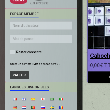
ESPACE MEMBRE
Rester connecté
Caboc
Créer un compte
|
Mot de passe perdu ?
0,00€ T
VALIDER
LANGUES DISPONIBLES