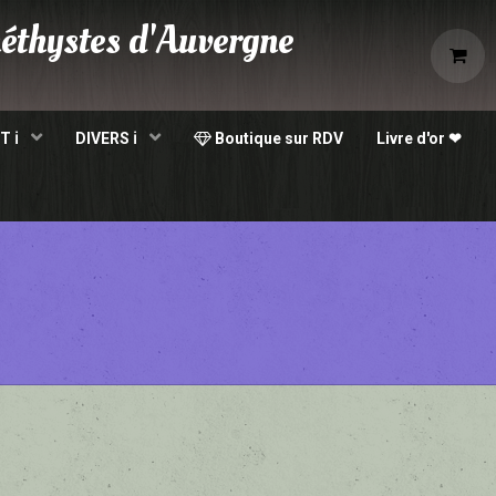
éthystes d'Auvergne
e
T ℹ
DIVERS ℹ
Boutique sur RDV
Livre d'or ❤