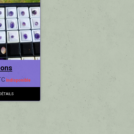
hons
TC
Indisponible
DÉTAILS