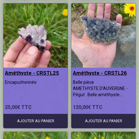
Améthyste - CRSTL25
Améthyste - CRSTL26
Encapuchonnée
Belle pièce
AMETHYSTE D'AUVERGNE -
Pégut Belle améthyste...
25,00€ TTC
120,00€ TTC
AJOUTER AU PANIER
AJOUTER AU PANIER