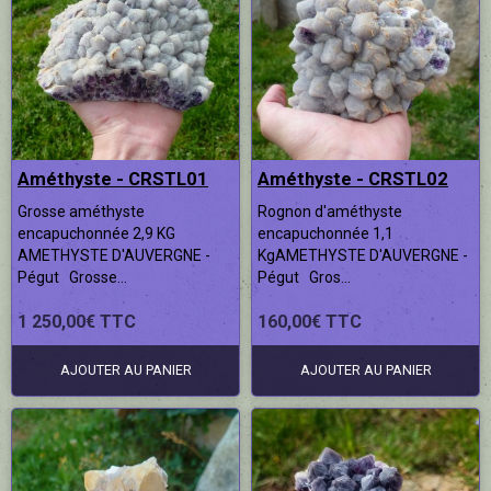
Contact ✔
Améthyste - CRSTL01
Améthyste - CRSTL02
Grosse améthyste
Rognon d'améthyste
encapuchonnée 2,9 KG
encapuchonnée 1,1
AMETHYSTE D'AUVERGNE -
KgAMETHYSTE D'AUVERGNE -
Pégut Grosse...
Pégut Gros...
1 250,00€ TTC
160,00€ TTC
AJOUTER AU PANIER
AJOUTER AU PANIER