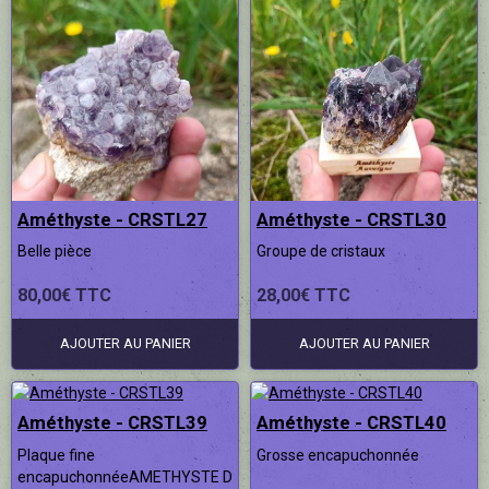
Améthyste - CRSTL27
Améthyste - CRSTL30
Belle pièce
Groupe de cristaux
80,00€ TTC
28,00€ TTC
AJOUTER AU PANIER
AJOUTER AU PANIER
Améthyste - CRSTL39
Améthyste - CRSTL40
Plaque fine
Grosse encapuchonnée
encapuchonnéeAMETHYSTE D