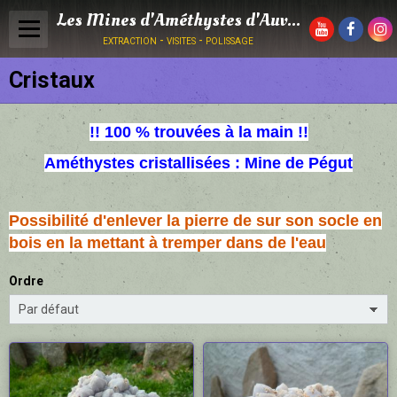
Les Mines d'Améthystes d'Auvergne
extraction - visites - polissage
Cristaux
Panier
0
Votre compte
!! 100 % trouvées à la main !!
ACCUEIL
Améthystes cristallisées : Mine de Pégut
⭐ BOUTIQUE ⭐
⚒ VISITE MINE / ACTIVITÉS ⚒
Possibilité d'enlever la pierre de sur son socle en
bois en la mettant à tremper dans de l'eau
DÉCOUVRIR LA MINE ℹ
Ordre
GÉOLOGIE MINE DE PÉGUT ℹ
DIVERS ℹ
Boutique sur RDV
Livre d'or ❤