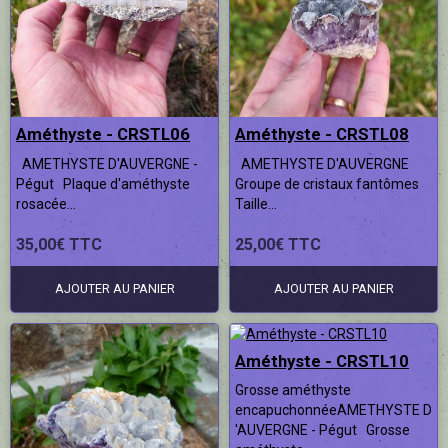
Améthyste - CRSTL06
Améthyste - CRSTL08
AMETHYSTE D'AUVERGNE -
AMETHYSTE D'AUVERGNE
Pégut Plaque d'améthyste
Groupe de cristaux fantômes
rosacée...
Taille...
35,00€ TTC
25,00€ TTC
AJOUTER AU PANIER
AJOUTER AU PANIER
Améthyste - CRSTL10
Grosse améthyste
encapuchonnéeAMETHYSTE D
'AUVERGNE - Pégut Grosse