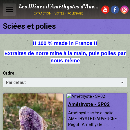
Les Mines d'Améthystes d'Auvergne
extraction - visites - polissage
Sciées et polies
Panier
0
Votre compte
!! 100 % made in France !!
ACCUEIL
Extraites de notre mine à la main, puis polies par
⭐ BOUTIQUE ⭐
nous-même
⚒ VISITE MINE / ACTIVITÉS ⚒
Ordre
DÉCOUVRIR LA MINE ℹ
GÉOLOGIE MINE DE PÉGUT ℹ
Améthyste - SP02
DIVERS ℹ
Améthyste sciée et polie
Boutique sur RDV
AMETHYSTE D'AUVERGNE -
Pégut Améthyste...
Livre d'or ❤