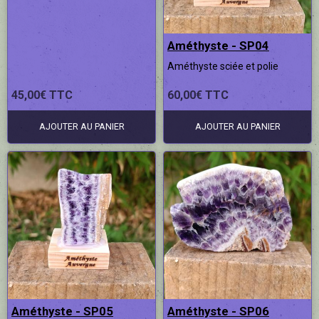
Améthyste - SP04
Améthyste sciée et polie
45,00€ TTC
60,00€ TTC
AJOUTER AU PANIER
AJOUTER AU PANIER
Améthyste - SP05
Améthyste - SP06