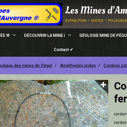
Les Mines d'Am
extraction - visites - polissag
TÉS ⚒
DÉCOUVRIR LA MINE ℹ
GÉOLOGIE MINE DE PÉGU
Contact ✔
utique des mines de Pégut
Améthystes polies
Cordons coll
Co
fe
cordon 
cordon 