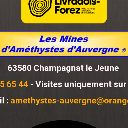
63580 Champagnat le Jeune
5 65 44
- Visites uniquement sur
l :
amethystes-auvergne@orange