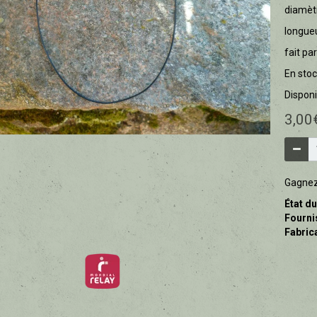
diamèt
longueu
fait pa
En stoc
Disponib
3,00
Gagne
État du
Fourni
Fabrica