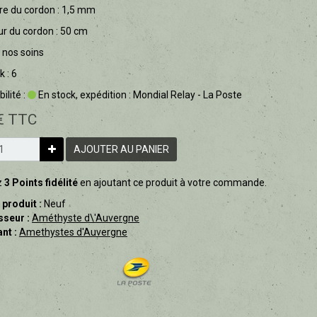
re du cordon : 1,5 mm
r du cordon : 50 cm
r nos soins
k : 6
ilité :
En stock, expédition : Mondial Relay - La Poste
€ TTC
AJOUTER AU PANIER
z
3 Points fidélité
en ajoutant ce produit à votre commande.
 produit :
Neuf
sseur :
Améthyste d\'Auvergne
nt :
Amethystes d'Auvergne