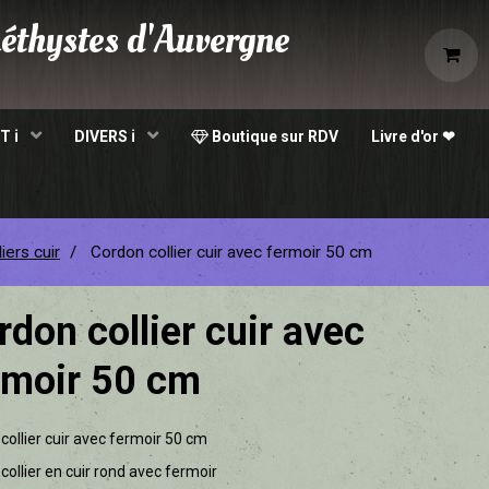
éthystes d'Auvergne
e
T ℹ
DIVERS ℹ
Boutique sur RDV
Livre d'or ❤
iers cuir
Cordon collier cuir avec fermoir 50 cm
rdon collier cuir avec
rmoir 50 cm
collier cuir avec fermoir 50 cm
collier en cuir rond avec fermoir