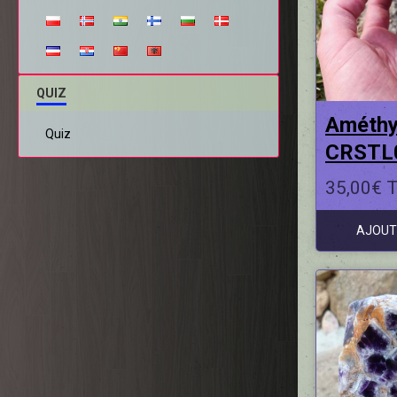
QUIZ
Améthy
Quiz
CRSTL
35,00€ 
AJOUT