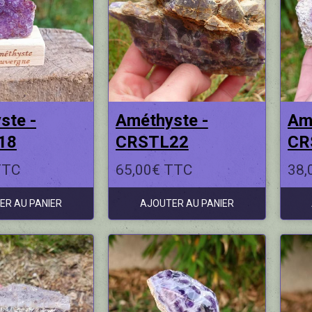
ste -
Améthyste -
Am
18
CRSTL22
CR
TTC
65,00€ TTC
38,
ER AU PANIER
AJOUTER AU PANIER