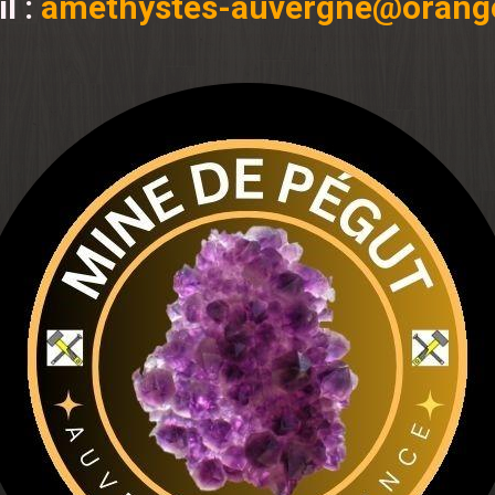
l :
amethystes-auvergne@orange