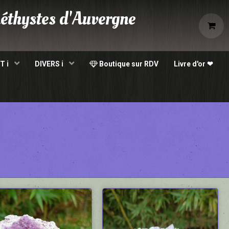
éthystes d'Auvergne
e
T ℹ
DIVERS ℹ
Boutique sur RDV
Livre d'or ❤