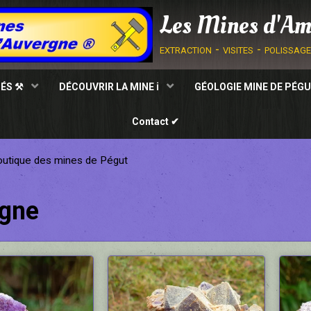
Les Mines d'Am
extraction - visites - polissag
TÉS ⚒
DÉCOUVRIR LA MINE ℹ
GÉOLOGIE MINE DE PÉGU
Contact ✔
utique des mines de Pégut
rgne