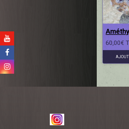
Améthy
60,00€ 
AJOUT