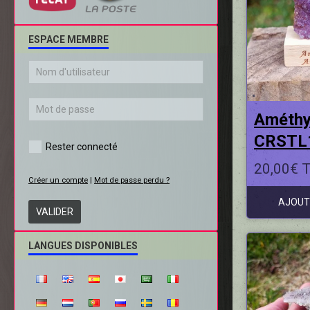
ESPACE MEMBRE
Améthy
CRSTL
Rester connecté
20,00€ 
Créer un compte
|
Mot de passe perdu ?
AJOUT
VALIDER
LANGUES DISPONIBLES