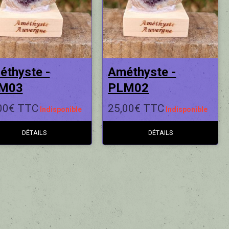
éthyste -
Améthyste -
M03
PLM02
00€ TTC
25,00€ TTC
Indisponible
Indisponible
DÉTAILS
DÉTAILS