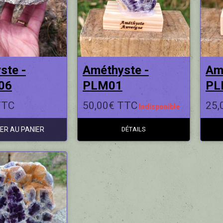
ste -
Améthyste -
Am
06
PLM01
PL
TTC
50,00€ TTC
25,
Indisponible
ER AU PANIER
DÉTAILS